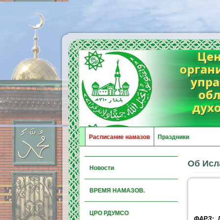
Цен
орган
упра
обл
дух
Расписание намазов
Праздники
Об Исл
Новости
ВРЕМЯ НАМАЗОВ.
ЦРО РДУМСО
ФАРЗ: