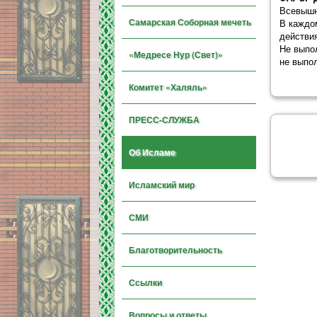
Всевышн
Самарская Соборная мечеть
В каждо
действия
Не выпол
«Медресе Нур (Свет)»
не выпо
Комитет «Халяль»
ПРЕСС-СЛУЖБА
Об Исламе
Исламский мир
СМИ
Благотворительность
Ссылки
Вопросы и ответы